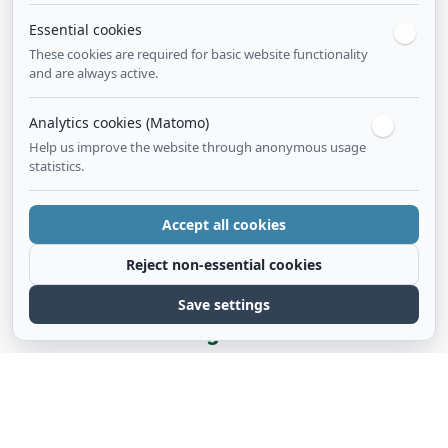
Essential cookies
These cookies are required for basic website functionality
and are always active.
Veranstaltungen im Haus
am See
Analytics cookies (Matomo)
Help us improve the website through anonymous usage
statistics.
Accept all cookies
Reject non-essential cookies
Fr. 16.10.2026 REPLAY
Save settings
REPLAY aus Stuttgart
- mehr als nur eine Cover-Band!
Die Live-Musik ist unsere Leidenschaft, unser Herzschlag.
Mit jedem Ton, mit jedem Beat bringen wir unsere Seele
zum Ausdruck und berühren die Herzen unseres